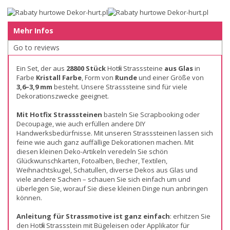
Mehr Infos
Go to reviews
Ein Set, der aus
28800 Stück
Hotfix Strasssteine
aus Glas
in
Farbe
Kristall Farbe
, Form von
Runde
und einer Größe von
3,6–3,9 mm
besteht. Unsere Strasssteine sind für viele
Dekorationszwecke geeignet.
Mit Hotfix Strasssteinen
basteln Sie Scrapbooking oder
Decoupage, wie auch erfüllen andere DIY
Handwerksbedürfnisse. Mit unseren Strasssteinen lassen sich
feine wie auch ganz auffällige Dekorationen machen. Mit
diesen kleinen Deko-Artikeln veredeln Sie schön
Glückwunschkarten, Fotoalben, Becher, Textilen,
Weihnachtskugel, Schatullen, diverse Dekos aus Glas und
viele andere Sachen – schauen Sie sich einfach um und
überlegen Sie, worauf Sie diese kleinen Dinge nun anbringen
können.
Anleitung für Strassmotive ist ganz einfach
: erhitzen Sie
den Hotfix Strassstein mit Bügeleisen oder Applikator für