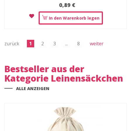
0,89 €
In den Warenkorb legen
zurück
1
2
3
...
8
weiter
Bestseller aus der
Kategorie Leinensäckchen
ALLE ANZEIGEN