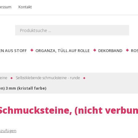
ressum
Kontakt
EN AUS STOFF
ORGANZA, TÜLL AUF ROLLE
DEKORBAND
RO
teine
Selbstklebende schmucksteine - runde
n) 3 mm (kristall farbe)
 Schmucksteine, (nicht verbun
nzufügen