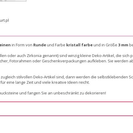
einen
in Form von
Runde
und Farbe
kristall farbe
und in Größe
3 mm
be
allen oder auch Zirkonia genannt) sind winzig kleine Deko-Artikel, die si
bücher, Fotorahmen oder Geschenkverpackungen aufkleben. Sie werden ab
ugleich stilvollen Deko-Artikel sind, dann werden die selbstklebenden Sc
für eine lange Zeit und viele kreative Ideen reicht.
mucksteine und fangen Sie an unbeschränkt zu dekorieren!