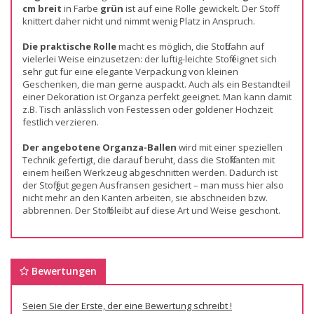
cm breit
in Farbe
grün
ist auf eine Rolle gewickelt. Der Stoff
knittert daher nicht und nimmt wenig Platz in Anspruch.
Die praktische Rolle
macht es möglich, die Stoffbahn auf
vielerlei Weise einzusetzen: der luftig-leichte Stoff eignet sich
sehr gut für eine elegante Verpackung von kleinen
Geschenken, die man gerne auspackt. Auch als ein Bestandteil
einer Dekoration ist Organza perfekt geeignet. Man kann damit
z.B. Tisch anlässlich von Festessen oder goldener Hochzeit
festlich verzieren.
Der angebotene Organza-Ballen
wird mit einer speziellen
Technik gefertigt, die darauf beruht, dass die Stoffkanten mit
einem heißen Werkzeug abgeschnitten werden. Dadurch ist
der Stoff gut gegen Ausfransen gesichert – man muss hier also
nicht mehr an den Kanten arbeiten, sie abschneiden bzw.
abbrennen. Der Stoff bleibt auf diese Art und Weise geschont.
Bewertungen
Seien Sie der Erste, der eine Bewertung schreibt !